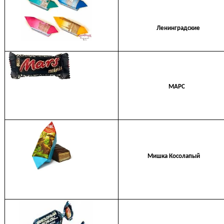
Ленинградские
МАРС
Мишка Косолапый