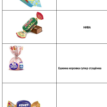
НИВА
Ешкина коровка супер сгущёнка