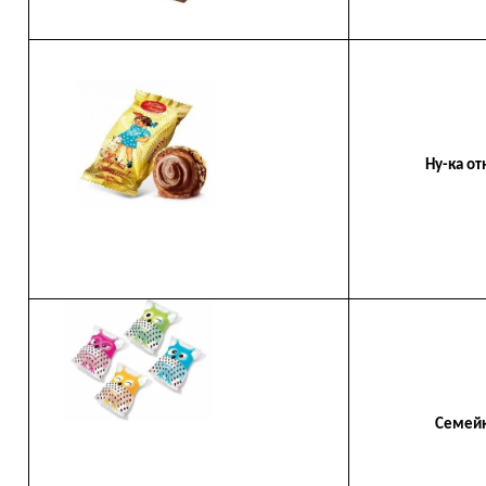
Ну-ка отн
Семейка 