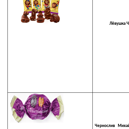
Лёвушка Чудо
Чернослив Михай