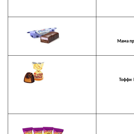
Мама прие
Тоффи Pr