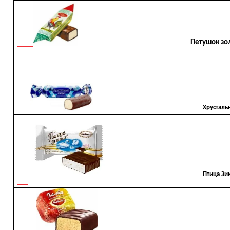
Петушок золот
Хрустальное
Птица Зимо