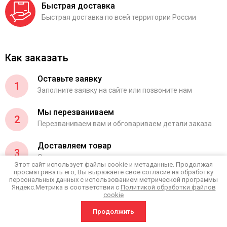
Быстрая доставка
Быстрая доставка по всей территории России
Как заказать
Оставьте заявку
1
Заполните заявку на сайте или позвоните нам
Мы перезваниваем
2
Перезваниваем вам и обговариваем детали заказа
Доставляем товар
3
Осуществляем доставку по указанному вами адресу
Этот сайт использует файлы cookie и метаданные. Продолжая
просматривать его, Вы выражаете свое согласие на обработку
Осуществляем доставку по указанному вами
персональных данных с использованием метрической программы
4
адресу
Яндекс.Метрика в соответствии с
Политикой обработки файлов
cookie
Вы производите оплату любым удобным способом
Продолжить