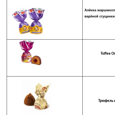
Алёнка маршмелл
варёной сгущенки
Toffee
Or
Трюфель им