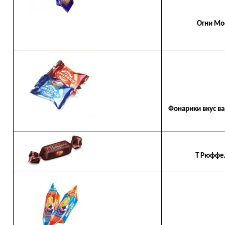
Огни Мос
Фонарики вкус ва
Т Рюффел