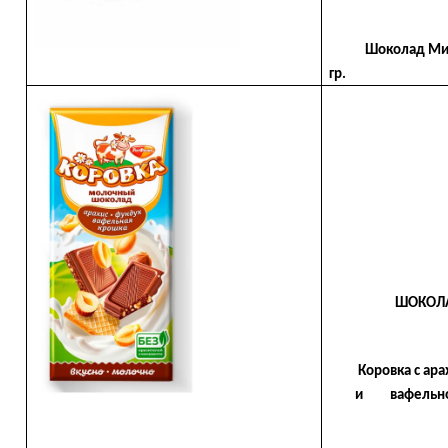
Шоколад Мишка
гр.
ШОКОЛ
Коровка с ар
и вафельной