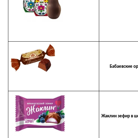
Бабаевские ор
Жаклин зефир в ш