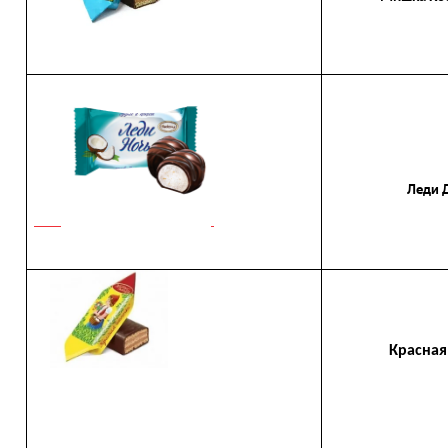
Леди День
Красная ш