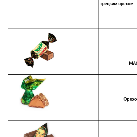
грецким орехом
МАСК
Орех