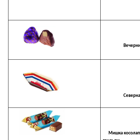
Вечерний 
Северная А
Мишка косолап