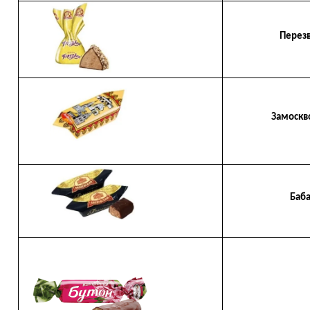
Перезв
Замосквор
Бабаевс