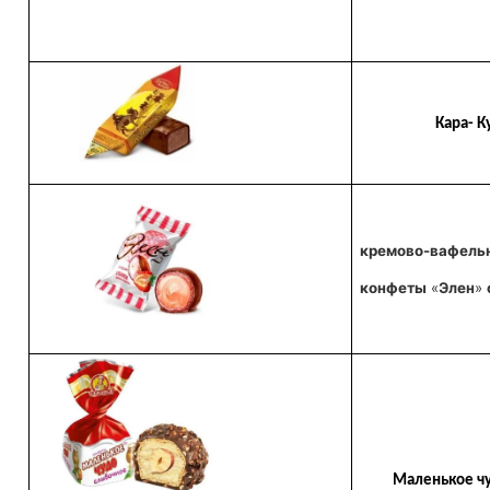
Кара- Ку
кремово-вафел
конфеты
«
Элен
»
Маленькое чуд