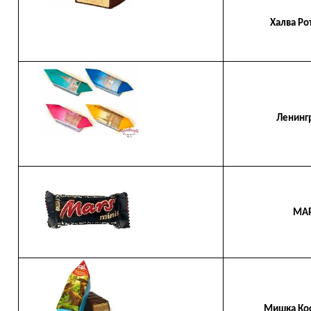
Халва Рот Фр
Ленинград
МАР
Мишка Косо