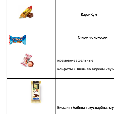
Кара- Кум
Отломи с кокосом
кремово-вафельные
конфеты
«
Элен
»
со
вкусом
клуб
Бисквит «Алёнка «вкус варёная сгу